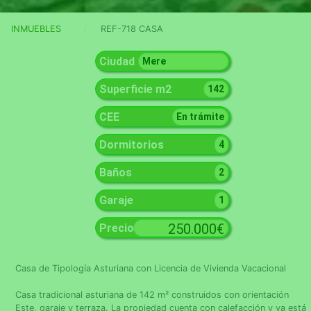
INMUEBLES
REF-718 CASA
Ciudad
Mere
Superficie m2
142
CEE
En trámite
Dormitorios
4
Baños
2
Garaje
1
250.000€
Precio
Casa de Tipología Asturiana con Licencia de Vivienda Vacacional
Casa tradicional asturiana de 142 m² construidos con orientación
Este, garaje y terraza. La propiedad cuenta con calefacción y ya está